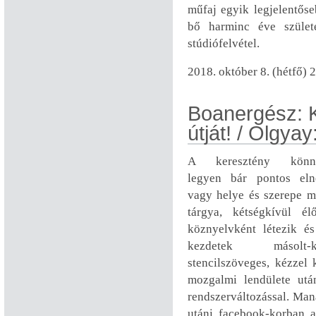
műfaj egyik legjelentőse
bő harminc éve szület
stúdiófelvétel.
2018. október 8. (hétfő) 
Boanergész: K
útját! / Olgy
A keresztény könny
legyen bár pontos eln
vagy helye és szerepe m
tárgya, kétségkívül él
köznyelvként létezik és
kezdetek másolt-kaz
stencilszöveges, kézzel 
mozgalmi lendülete utá
rendszerváltozással. Ma
utáni facebook-korban a