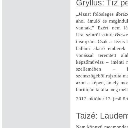
Gryllus: Tíz p
„Jézust fölösleges ábrázo
ahol ámuló és megindul
vannak.” Ezért nem lá
Urat színről színre
Borso
tusrajzán. Csak a Jézus t
hallani akaró emberek
vonással teremtett ala
képzőművész – iménti 
szellemében – Kr
szemszögéből rajzolta me
azon a képen, amely mo
borítóján találta meg mélt
2017. október 12. (csütör
Taizé: Laud
Nem könnyű megmondan