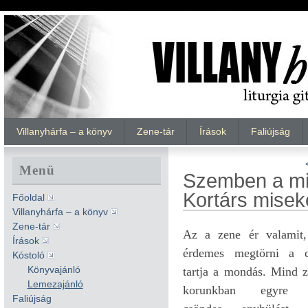
Villanyhárfa – a könyv
Zene-tár
Írások
Faliújság
Menü
Szemben a mi
Kortárs misek
Főoldal
Villanyhárfa – a könyv
Zene-tár
Az a zene ér valamit,
Írások
érdemes megtörni a c
Kóstoló
Könyvajánló
tartja a mondás. Mind z
Lemezajánló
korunkban egyre 
Faliújság