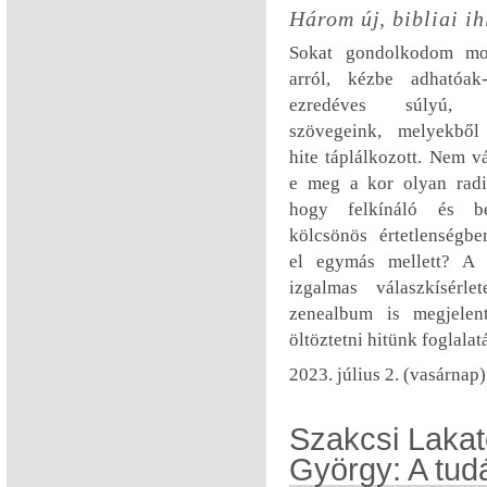
Három új, bibliai i
Sokat gondolkodom mo
arról, kézbe adhatóa
ezredéves súlyú, v
szövegeink, melyekből
hite táplálkozott. Nem vá
e meg a kor olyan radik
hogy felkínáló és b
kölcsönös értetlenségb
el egymás mellett? A 
izgalmas válaszkísér
zenealbum is megjelen
öltöztetni hitünk foglalatá
2023. július 2. (vasárnap)
Szakcsi Lakat
György: A tudá