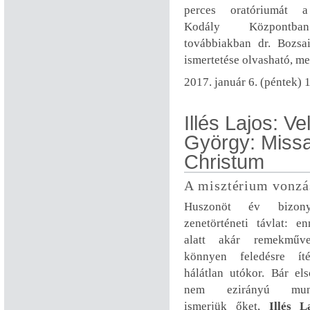
perces oratóriumát 
Kodály Központb
továbbiakban dr. Bozsa
ismertetése olvasható, me
2017. január 6. (péntek) 
Illés Lajos: V
György: Miss
Christum
A misztérium vonzá
Huszonöt év bizo
zenetörténeti távlat: e
alatt akár remekműv
könnyen feledésre ít
hálátlan utókor. Bár el
nem ezirányú munk
ismerjük őket,
Illés L