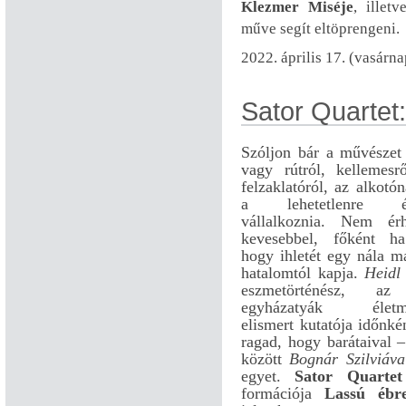
Klezmer Miséje
, illet
műve segít eltöprengeni.
2022. április 17. (vasárna
Sator Quartet
Szóljon bár a művészet 
vagy rútról, kellemesr
felzaklatóról, az alkotó
a lehetetlenre é
vállalkoznia. Nem ér
kevesebbel, főként ha
hogy ihletét egy nála m
hatalomtól kapja.
Heidl
eszmetörténész, az
egyházatyák életm
elismert kutatója időnkén
ragad, hogy barátaival 
között
Bognár Szilviáva
egyet.
Sator Quartet
formációja
Lassú ébr