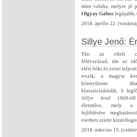
mint valaha, melyre jó 
Olgyay Gábor
legújabb, 
2018. április 22. (vasárn
Sillye Jenő: É
Tán az eltelt cs
félévszázad, tán az id
elért lelki és zenei telje
teszik: a magyar ker
könnyűzene óhata
klasszicizálódik. S leg
Sillye Jenő
1969-től
életműve, mely a
fejlődésére meghatároz
esetben szinte kizárólago
2018. március 15. (csütör