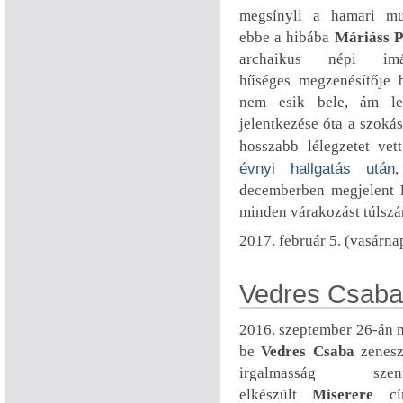
megsínyli a hamari m
ebbe a hibába
Máriáss P
archaikus népi imá
hűséges megzenésítője b
nem esik bele, ám le
jelentkezése óta a szokás
hosszabb lélegzetet ve
évnyi hallgatás után
,
decemberben megjelent
minden várakozást túlszá
2017. február 5. (vasárna
Vedres Csaba
2016. szeptember 26-án 
be
Vedres Csaba
zenesz
irgalmasság szent
elkészült
Miserere
cí