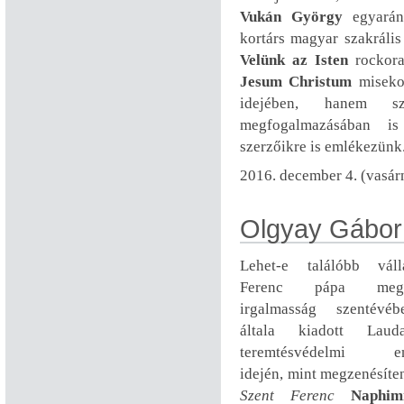
Vukán György
egyarán
kortárs magyar szakráli
Velünk az Isten
rockora
Jesum Christum
miseko
idejében, hanem s
megfogalmazásában is 
szerzőikre is emlékezünk
2016. december 4. (vasár
Olgyay Gábor
Lehet-e találóbb vál
Ferenc pápa meghi
irgalmasság szentévé
általa kiadott Laud
teremtésvédelmi enc
idején, mint megzenésíte
Szent Ferenc
Naphim