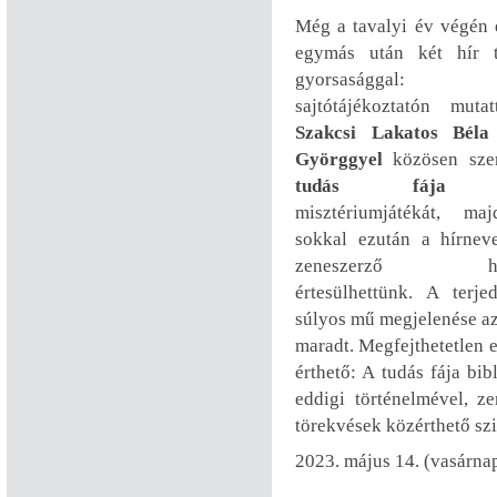
Még a tavalyi év végén 
egymás után két hír t
gyorsasággal: 
sajtótájékoztatón muta
Szakcsi Lakatos Béla
Györggyel
közösen sze
tudás fája
c
misztériumjátékát, m
sokkal ezután a hírneve
zeneszerző halá
értesülhettünk. A terj
súlyos mű megjelenése az
maradt. Megfejthetetlen 
érthető: A tudás fája bi
eddigi történelmével, z
törekvések közérthető szi
2023. május 14. (vasárna