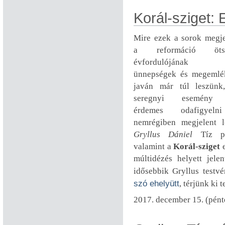
Korál-sziget: E
Mire ezek a sorok megje
a reformáció ötsz
évfordulójának 
ünnepségek és megemlé
javán már túl leszün
seregnyi esemény 
érdemes odafigyeln
nemrégiben megjelent l
Gryllus Dániel
Tíz pél
valamint a
Korál-sziget
e
múltidézés helyett jele
idősebbik Gryllus testv
szó ehelyütt
, térjünk ki 
2017. december 15. (pént