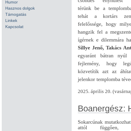
csöndes enyhülést k
Humor
térünk be a templomb
Hasznos dolgok
Támogatás
tehát a kortárs zen
Linkek
felelőssége, hogy mily
Kapcsolat
hangzik fel a megszente
ígérnek e dilemmára ha
Sillye Jenő, Takács An
egyaránt bátran nyúl
fejlemény, hogy legú
közvetítik azt az áhít
jelenkor templomba téve
2025. április 20. (vasárna
Boanergész: 
Sokarcúnak mutatkozhat
attól függően, h