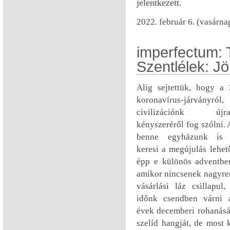
jelentkezett.
2022. február 6. (vasárna
imperfectum: 
Szentlélek: Jö
Alig sejtettük, hogy a
koronavírus-járványró
civilizációnk újrag
kényszeréről fog szólni. 
benne egyházunk is f
keresi a megújulás lehető
épp e különös adventben
amikor nincsenek nagyre
vásárlási láz csillapul
időnk csendben várni 
évek decemberi rohanásá
szelíd hangját, de most 