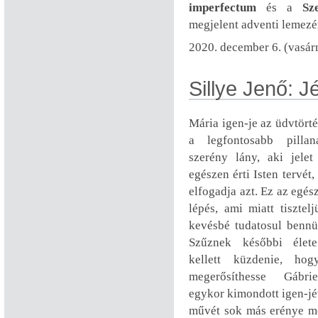
imperfectum
és a
Sz
megjelent adventi lemezé
2020. december 6. (vasár
Sillye Jenő: J
Mária igen-je az üdvtört
a legfontosabb pillan
szerény lány, aki jele
egészen érti Isten tervét
elfogadja azt. Ez az egés
lépés, ami miatt tisztel
kevésbé tudatosul benn
Szűznek későbbi élet
kellett küzdenie, ho
megerősíthesse Gábri
egykor kimondott igen-jé
művét sok más erénye me