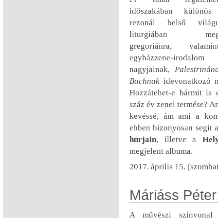
időszakában különös
rezonál belső vilá
liturgiában megs
gregoriánra, valam
egyházzene-irodalom
nagyjainak,
Palestrinán
Bachnak
idevonatkozó m
Hozzátehet-e bármit is 
száz év zenei termése? Ami
kevéssé, ám ami a komo
ebben bizonyosan segít 
húrjain
, illetve a
Hel
megjelent albuma.
2017. április 15. (szomba
Máriáss Péter: 
A művészi színvonal