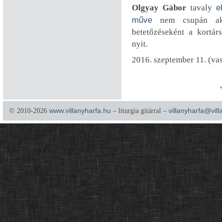
Olgyay Gábor
tavaly
e
műve
nem csupán aktu
betetőzéseként a kortá
nyit.
2016. szeptember 11. (va
© 2010-2026
www.villanyharfa.hu
– liturgia gitárral –
villanyharfa@vil