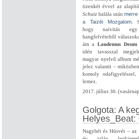
tizenkét évvel az alapít
Schutz
halála után
merre 
a Taizéi Mozgalom
. S
hogy naivitás egy
hangfelvételtől válaszoka
ám a
Laudemus Deum
idén tavasszal megjel
magyar nyelvű album mé
jelez valamit – miközbe
komoly odafigyeléssel,
lemez.
2017. július 30. (vasárna
Golgota: A keg
Helyes_Beat:
Nagyhét és Húsvét – az 
év talán legkiemel