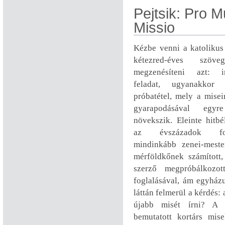
Pejtsik: Pro M
Missio
Kézbe venni a katolikus 
kétezred-éves szöve
megzenésíteni azt: in
feladat, ugyanakkor
próbatétel, mely a mise
gyarapodásával egyr
növekszik. Eleinte hitbé
az évszázadok fo
mindinkább zenei-meste
mérföldkőnek számított
szerző megpróbálkozot
foglalásával, ám egyházu
láttán felmerül a kérdés
újabb misét írni? A 
bemutatott kortárs mis