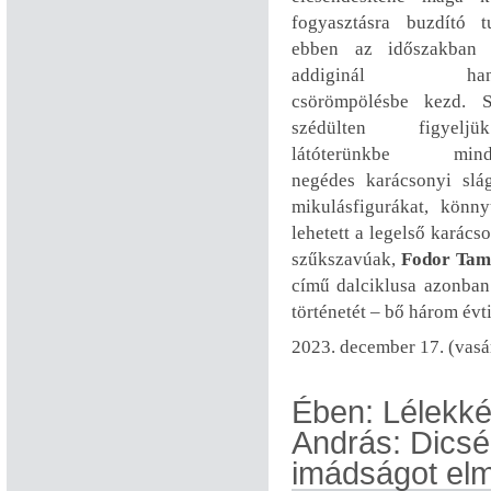
fogyasztásra buzdító tu
ebben az időszakban
addiginál hang
csörömpölésbe kezd. 
szédülten figyel
látóterünkbe mindu
negédes karácsonyi slá
mikulásfigurákat, könn
lehetett a legelső karác
szűkszavúak,
Fodor Tam
című dalciklusa azonban
történetét – bő három évt
2023. december 17. (vasá
Ében: Lélekké
András: Dicsér
imádságot elm