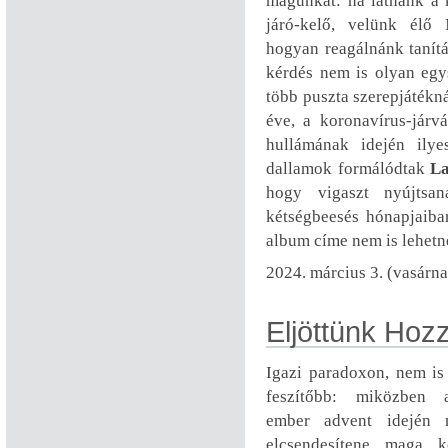
magunkat: ha látnánk a 
járó-kelő, velünk élő M
hogyan reagálnánk tanít
kérdés nem is olyan egy
több puszta szerepjátékn
éve, a koronavírus-járv
hullámának idején ilye
dallamok formálódtak
La
hogy vigaszt nyújtsa
kétségbeesés hónapjaiban
album címe nem is lehetn
2024. március 3. (vasárn
Eljöttünk Hoz
Igazi paradoxon, nem is
feszítőbb: miközben
ember advent idején 
elcsendesítene maga k