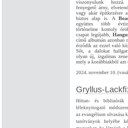
viszonyulunk hozzá.
fenyegető árny, elveten
vagy akár építkezésre a
biztos alap is. A
Boa
együttes több évtiz
történelme komoly örö
csapat legújabb,
Hangu
című albumán azonban
érződik az ezzel való k
Sőt, a dalokat hallga
olyan új, izgalmas zene
mely a korábbiakból azt 
2024. november 10. (vasá
Gryllus-Lackfi: 
Hittan- és bibliaórák 
léleknyitogató módszer
az evangélium olvasása 
tanítványok helyébe ké