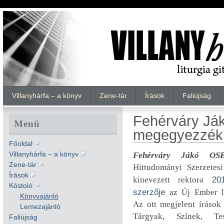
Villanyhárfa – a könyv
Zene-tár
Írások
Faliújság
Fehérváry Já
Menü
megegyezzék 
Főoldal
Villanyhárfa – a könyv
Fehérváry Jákó OS
Zene-tár
Hittudományi Szerzetesi
Írások
kinevezett rektora
20
Kóstoló
szerzője
az Új Ember li
Könyvajánló
Az ott megjelent írások
Lemezajánló
Tárgyak, Színek, Tes
Faliújság