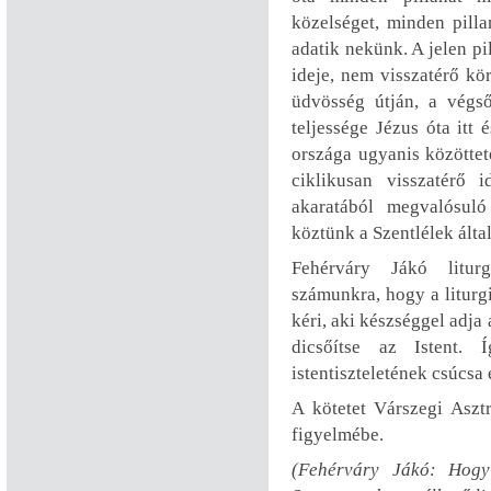
közelséget, minden pilla
adatik nekünk. A jelen pi
ideje, nem visszatérő kö
üdvösség útján, a végső
teljessége Jézus óta itt 
országa ugyanis közöttet
ciklikusan visszatérő
akaratából megvalósul
köztünk a Szentlélek által
Fehérváry Jákó liturg
számunkra, hogy a liturgi
kéri, aki készséggel adja
dicsőítse az Istent. 
istentiszteletének csúcsa 
A kötetet Várszegi Asztr
figyelmébe.
(Fehérváry Jákó: Hogy