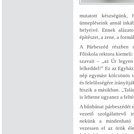
mutatott készségünk, 
ünnepléseink annál inkáb
helyeivé. Ennek alázato
építészet, a zene, a form
A Párbeszéd részben a
Főiskola rektora kiemeli:
szavait – „az Úr legyen
lelkeddel!” Ez az Egyház
nép egymást kölcsönös ti
és felelősségére irányítják
hiszik a másikban. „Tal
is lehetne ugyanez a feltét
A bűnbánat párbeszédét el
vezető szolgálattevő i
nekünk a mindenható 
vezessen el az örök él