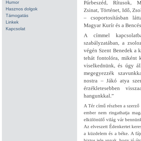
Párbeszéd, Rítusok, M
Humor
Hasznos dolgok
Zsinat, Történet, Idő, Zs
Támogatás
– csoportosításban lát
Linkek
Magyar Kurír és a Bencé
Kapcsolat
A címmel kapcsolatb
szabályzatában, a zsolo
végén Szent Benedek a kö
tehát fontolóra, miként 
viselkednünk, és úgy ál
megegyezzék szavunkka
nostra – Jákó atya szer
érzékletesebben viss
hangunkkal.”
A Tér című részben a szerző 
ember nem ringathatja magá
elkülönülő világ vár bennün
Az elveszett Édenkertet ker
a küzdelem és a béke. A fá
biztos jele annak, hogy jó ú