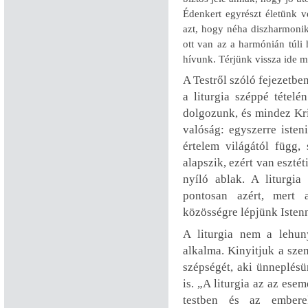
Édenkert egyrészt életünk vé
azt, hogy néha diszharmonik
ott van az a harmónián túli
hívunk. Térjünk vissza ide 
A Testről szóló fejezetben
a liturgia széppé tétel
dolgozunk, és mindez Kris
valóság: egyszerre iste
értelem világától függ,
alapszik, ezért van esztét
nyíló ablak. A liturgia 
pontosan azért, mert 
közösségre lépjünk Istenn
A liturgia nem a lehun
alkalma. Kinyitjuk a sze
szépségét, aki ünneplésü
is. „A liturgia az az ese
testben és az embere