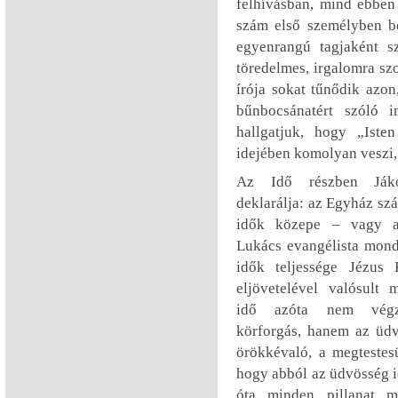
felhívásban, mind ebbe
szám első személyben b
egyenrangú tagjaként s
töredelmes, irgalomra sz
írója sokat tűnődik azo
bűnbocsánatért szóló i
hallgatjuk, hogy „Isten
idejében komolyan veszi
Az Idő részben Ják
deklarálja: az Egyház sz
idők közepe – vagy 
Lukács evangélista mond
idők teljessége Jézus K
eljövetelével valósult 
idő azóta nem végze
körforgás, hanem az üdvö
örökkévaló, a megtestes
hogy abból az üdvösség id
óta minden pillanat 