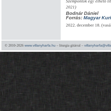
Szempontok egy élhető li
2021)
Bodnár Dániel
Forrás:
Magyar Kurí
2022. december 18. (vasá
© 2010-2026
www.villanyharfa.hu
– liturgia gitárral –
villanyharfa@vil