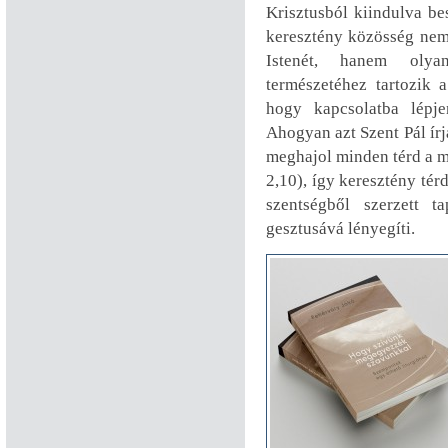
Krisztusból kiindulva bes
keresztény közösség nem
Istenét, hanem olya
természetéhez tartozik 
hogy kapcsolatba lépj
Ahogyan azt Szent Pál írj
meghajol minden térd a m
2,10), így keresztény tér
szentségből szerzett t
gesztusává lényegíti.