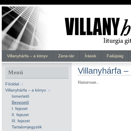
Villanyhárfa – a könyv
Zene-tár
Írások
Faliújság
Villanyhárfa 
Menü
Hamarosan...
Főoldal
Villanyhárfa – a könyv
Ismertető
Bevezető
I. fejezet
II. fejezet
III. fejezet
Tartalomjegyzék