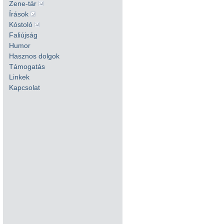
Zene-tár
Írások
Kóstoló
Faliújság
Humor
Hasznos dolgok
Támogatás
Linkek
Kapcsolat