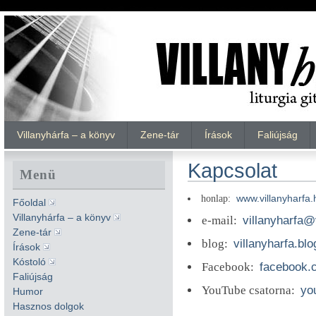
Villanyhárfa – a könyv
Zene-tár
Írások
Faliújság
Kapcsolat
Menü
honlap:
www.villanyharfa.
Főoldal
Villanyhárfa – a könyv
e-mail:
villanyharfa@
Zene-tár
blog:
villanyharfa.blo
Írások
Kóstoló
Facebook:
facebook.c
Faliújság
YouTube csatorna:
yo
Humor
Hasznos dolgok