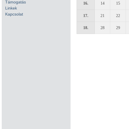
Támogatás
16.
14
15
Linkek
Kapcsolat
17.
21
22
18.
28
29