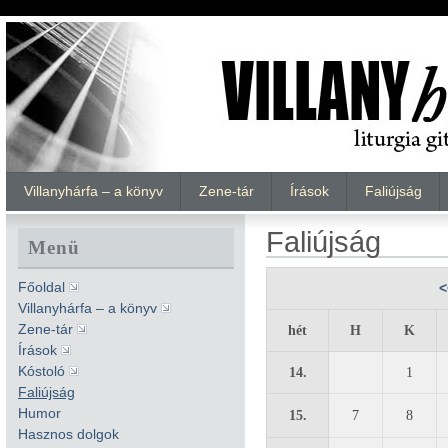
Villanyhárfa – a könyv
Zene-tár
Írások
Faliújság
Faliújság
Menü
Főoldal
<
Villanyhárfa – a könyv
Zene-tár
hét
H
K
Írások
Kóstoló
14.
1
Faliújság
Humor
15.
7
8
Hasznos dolgok