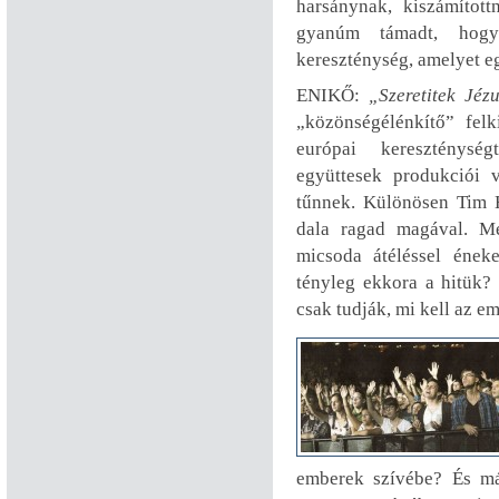
harsánynak, kiszámítot
gyanúm támadt, hog
kereszténység, amelyet e
ENIKŐ:
„Szeretitek Jéz
„közönségélénkítő” felk
európai kereszténysé
együttesek produkciói 
tűnnek. Különösen Tim 
dala ragad magával. Me
micsoda átéléssel ének
tényleg ekkora a hitük?
csak tudják, mi kell az 
emberek szívébe? És m