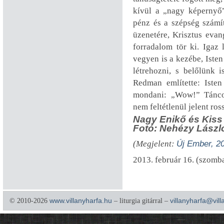
kívül a „nagy képernyő”
pénz és a szépség számí
üzenetére, Krisztus eva
forradalom tör ki. Igaz
vegyen is a kezébe, Isten
létrehozni, s belőlünk 
Redman említette: Isten
mondani: „Wow!” Tánco
nem feltétlenül jelent ros
Nagy Enikő és Kiss
Fotó: Nehézy Lászl
(Megjelent:
Új Ember, 2
2013. február 16. (szomb
© 2010-2026
www.villanyharfa.hu
– liturgia gitárral –
villanyharfa@vil