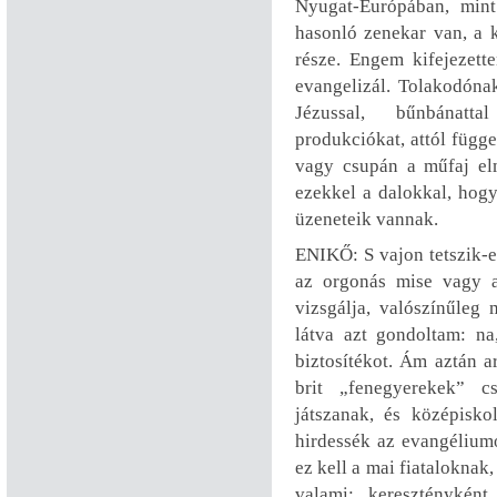
Nyugat-Európában, mint
hasonló zenekar van, a 
része. Engem kifejezett
evangelizál. Tolakodónak
Jézussal, bűnbánatta
produkciókat, attól függe
vagy csupán a műfaj el
ezekkel a dalokkal, hogy
üzeneteik vannak.
ENIKŐ: S vajon tetszik-e
az orgonás mise vagy a
vizsgálja, valószínűleg 
látva azt gondoltam: na
biztosítékot. Ám aztán a
brit „fenegyerekek” cs
játszanak, és középisko
hirdessék az evangélium
ez kell a mai fiatalokna
valami: keresztényként