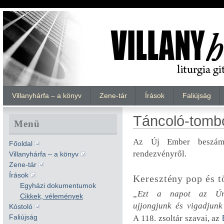
Villanyhárfa – a könyv
Zene-tár
Írások
Faliújság
Táncoló-tomb
Menü
Az Új Ember beszám
Főoldal
rendezvényről.
Villanyhárfa – a könyv
Zene-tár
Írások
Keresztény pop és 
Egyházi dokumentumok
„Ezt a napot az Úr
Cikkek, vélemények
ujjongjunk és vigadjunk
Kóstoló
Faliújság
A 118. zsoltár szavai, az