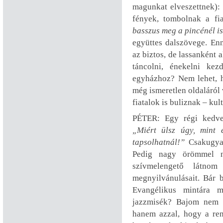
magunkat elveszettnek):
fények, tombolnak a fi
basszus meg a pincénél i
együttes dalszövege. En
az biztos, de lassanként a
táncolni, énekelni ke
egyházhoz? Nem lehet, 
még ismeretlen oldaláról 
fiatalok is buliznak – kul
PÉTER: Egy régi kedve
„Miért ülsz úgy, mint
tapsolhatnál!”
Csakugyan
Pedig nagy örömmel n
szívmelengető látnom
megnyilvánulásait. Bár 
Evangélikus mintára m
jazzmisék? Bajom nem a
hanem azzal, hogy a re