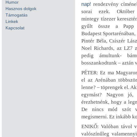
Humor
nap!
rendezvény címének
Hasznos dolgok
sorai ezek. Október
Támogatás
mintegy tízezer keresztén
Linkek
gyűlt össze a Papp 
Kapcsolat
Budapest Sportarénában, h
Pintér Béla, Csiszér Lás
Noel Richards, az LZ7 
pedig ámultunk- bám
bosszankodtunk – aztán v
PÉTER: Ez ma Magyaror
el az Arénában többszö
lenne? – töprengek el. Ak
egymást? Nagyon jó,
érezhetnénk, hogy a le
De nincs mód szót vá
megismerni. Ez inkább kon
ENIKŐ: Valóban távol v
valószínűleg valamenny