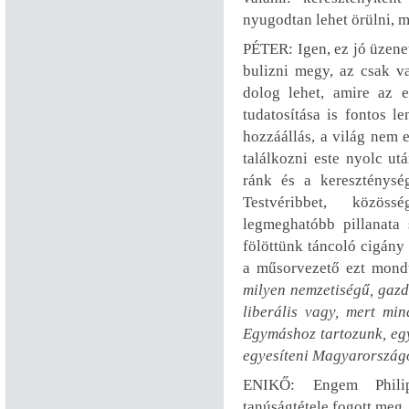
nyugodtan lehet örülni, m
PÉTER: Igen, ez jó üzene
bulizni megy, az csak va
dolog lehet, amire az 
tudatosítása is fontos 
hozzáállás, a világ nem 
találkozni este nyolc ut
ránk és a kereszténység
Testvéribbet, közös
legmeghatóbb pillanata
fölöttünk táncoló cigány 
a műsorvezető ezt mond
milyen nemzetiségű, gazd
liberális vagy, mert mi
Egymáshoz tartozunk, egy
egyesíteni Magyarország
ENIKŐ: Engem Philip
tanúságtétele fogott meg