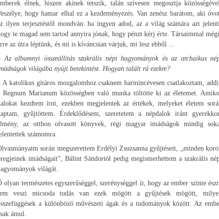
emberek élnek, hiszen akinek tetszik, talán szívesen megosztja közösségével
Veszélye, hogy hamar elhal ez a kezdeményezés. Van zenész barátom, aki óvot
z ilyen terjesztéstől mondván: ha ingyen adod, az a világ számára azt jelent
ogy te magad sem tartod annyira jónak, hogy pénzt kérj érte. Társaimmal még
rre az útra léptünk, és mi is kíváncsian várjuk, mi lesz ebből…
– Az albumnyi összeállítás szakrális népi hagyományok és az archaikus nép
mádságok világába nyújt betekintést. Hogyan talált rá ezekre?
– A katolikus gitáros mozgalomhoz csaknem harmincévesen csatlakoztam, addi
a Regnum Marianum közösségben való munka töltötte ki az életemet. Amiko
dalokat kezdtem írni, ezekben megjelentek az értékek, melyeket életem sorá
kaptam, gyűjtöttem. Érdeklődésem, szeretetem a népdalok iránt gyerekkor
élmény, az otthon olvasott könyvek, régi magyar imádságok mindig soka
elentettek számomra.
Olvasmányaim során megszerettem Erdélyi Zsuzsanna gyűjtéseit, „minden koro
regjeinek imádságait”, Bálint Sándortól pedig megismerhettem a szakrális né
hagyományok világát.
 olyan természetes egyszerűséggel, szerénységgel ír, hogy az ember szinte ész
sem veszi micsoda tudás van ezek mögött a gyűjtések mögött, milye
összefüggések a különböző művészeti ágak és a tudományok között. Az embe
sak ámul.