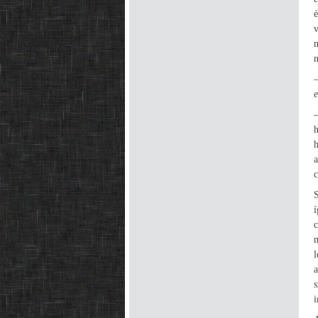
v
h
l