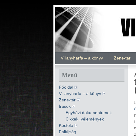
Villanyhárfa – a könyv
Zene-tár
Menü
Főoldal
Villanyhárfa – a könyv
Zene-tár
Írások
ö
Egyházi dokumentumok
Cikkek, vélemények
Kóstoló
Faliújság
z