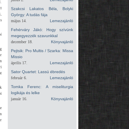
.
t
Szakcsi Lakatos Béla, Bolyki
i,
György: A tudás fája
is
május 14.
Lemezajánló
Fehérváry Jákó: Hogy szívünk
i
megegyezzék szavunkkal
december 18.
Könyvajánló
g
Pejtsik: Pro Multis / Szarka: Missa
r
Missio
n
április 17.
Lemezajánló
i
Sator Quartet: Lassú ébredés
t
február 6.
Lemezajánló
Tomka Ferenc: A miseliturgia
k
logikája és lelke
pi
január 16.
Könyvajánló
re
n
r