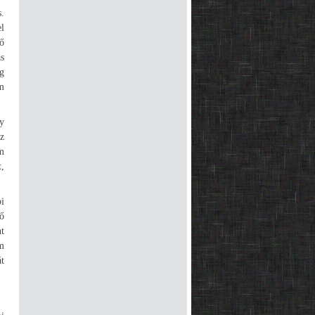
.
l
lő
ás
g
m
y
z
m
,
pi
ő
nt
m
t