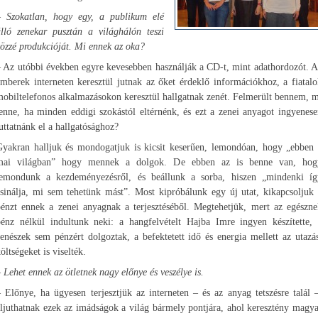
– Szokatlan, hogy egy, a publikum elé
álló zenekar pusztán a világhálón teszi
özzé produkcióját. Mi ennek az oka?
 Az utóbbi években egyre kevesebben használják a CD-t, mint adathordozót. 
mberek interneten keresztül jutnak az őket érdeklő információkhoz, a fiatal
obiltelefonos alkalmazásokon keresztül hallgatnak zenét. Felmerült bennem, 
enne, ha minden eddigi szokástól eltérnénk, és ezt a zenei anyagot ingyenes
uttatnánk el a hallgatósághoz?
Gyakran halljuk és mondogatjuk is kicsit keserűen, lemondóan, hogy „ebben 
mai világban” hogy mennek a dolgok. De ebben az is benne van, hog
lemondunk a kezdeményezésről, és beállunk a sorba, hiszen „mindenki íg
sinálja, mi sem tehetünk mást”. Most kipróbálunk egy új utat, kikapcsoljuk
pénzt ennek a zenei anyagnak a terjesztéséből. Megtehetjük, mert az egészne
pénz nélkül indultunk neki: a hangfelvételt Hajba Imre ingyen készítette, 
enészek sem pénzért dolgoztak, a befektetett idő és energia mellett az utazá
öltségeket is viselték.
 Lehet ennek az ötletnek nagy előnye és veszélye is.
 Előnye, ha ügyesen terjesztjük az interneten – és az anyag tetszésre talál 
ljuthatnak ezek az imádságok a világ bármely pontjára, ahol keresztény magy