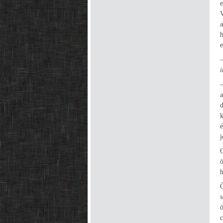
a
h
e
i
j
ö
Ő
c