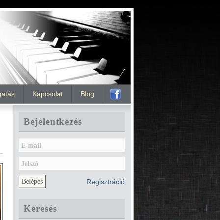
atás
Kapcsolat
Blog
Bejelentkezés
E-mail
Jelszó
Regisztráció
Keresés