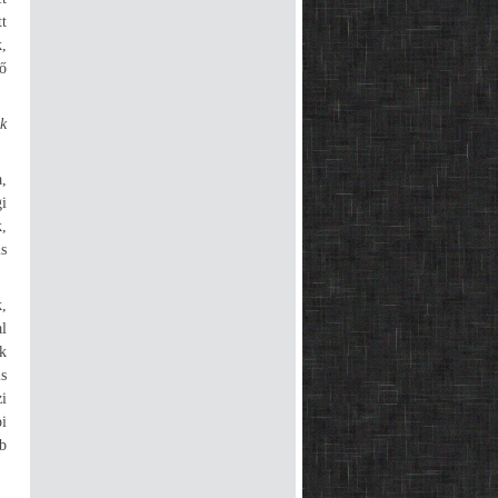
t
k,
ő
k
,
i
k,
s
,
l
k
s
zi
i
b