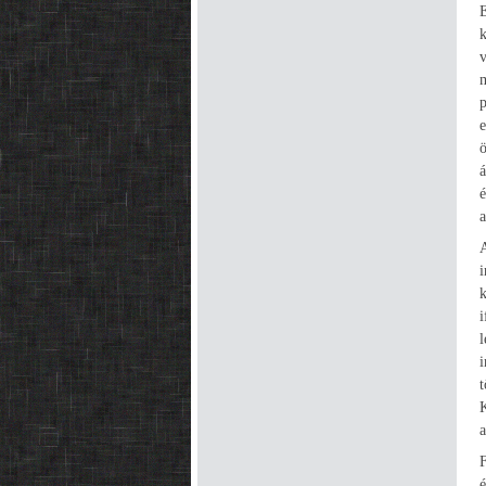
á
é
i
K
a
é