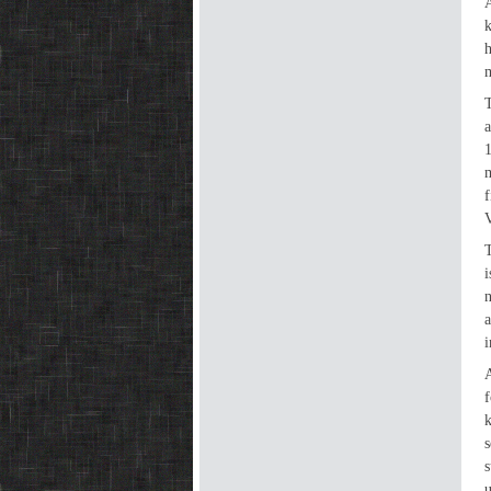
k
m
T
f
V
n
i
k
u