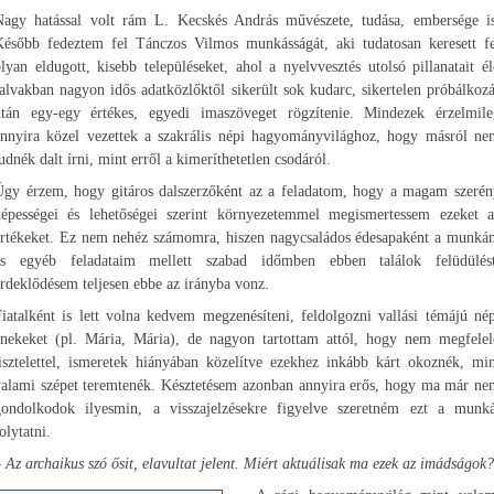
Nagy hatással volt rám L. Kecskés András művészete, tudása, embersége is
Később fedeztem fel Tánczos Vilmos munkásságát, aki tudatosan keresett fe
lyan eldugott, kisebb településeket, ahol a nyelvvesztés utolsó pillanatait é
alvakban nagyon idős adatközlőktől sikerült sok kudarc, sikertelen próbálkoz
után egy-egy értékes, egyedi imaszöveget rögzítenie. Mindezek érzelmile
annyira közel vezettek a szakrális népi hagyományvilághoz, hogy másról ne
udnék dalt írni, mint erről a kimeríthetetlen csodáról.
Úgy érzem, hogy gitáros dalszerzőként az a feladatom, hogy a magam szerén
képességei és lehetőségei szerint környezetemmel megismertessem ezeket a
értékeket. Ez nem nehéz számomra, hiszen nagycsaládos édesapaként a munká
és egyéb feladataim mellett szabad időmben ebben találok felüdülést
rdeklődésem teljesen ebbe az irányba vonz.
iatalként is lett volna kedvem megzenésíteni, feldolgozni vallási témájú né
énekeket (pl. Mária, Mária), de nagyon tartottam attól, hogy nem megfelel
isztelettel, ismeretek hiányában közelítve ezekhez inkább kárt okoznék, mi
valami szépet teremtenék. Késztetésem azonban annyira erős, hogy ma már ne
gondolkodok ilyesmin, a visszajelzésekre figyelve szeretném ezt a munká
olytatni.
 Az archaikus szó ősit, elavultat jelent. Miért aktuálisak ma ezek az imádságok?