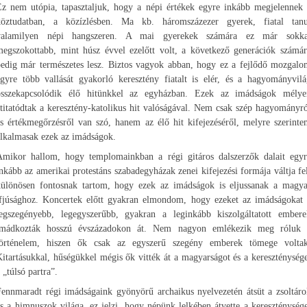
Ez nem utópia, tapasztaljuk, hogy a népi értékek egyre inkább megjelennek 
köztudatban, a közízlésben. Ma kb. háromszázezer gyerek, fiatal tanu
valamilyen népi hangszeren. A mai gyerekek számára ez már sokka
megszokottabb, mint húsz évvel ezelőtt volt, a következő generációk számár
pedig már természetes lesz. Biztos vagyok abban, hogy ez a fejlődő mozgalo
egyre több vallását gyakorló keresztény fiatalt is elér, és a hagyományvilá
összekapcsolódik élő hitünkkel az egyházban. Ezek az imádságok mélye
titatódtak a keresztény-katolikus hit valóságával. Nem csak szép hagyományr
s értékmegőrzésről van szó, hanem az élő hit kifejezéséről, melyre szerint
alkalmasak ezek az imádságok.
Amikor hallom, hogy templomainkban a régi gitáros dalszerzők dalait egyr
nkább az amerikai protestáns szabadegyházak zenei kifejezési formája váltja fe
különösen fontosnak tartom, hogy ezek az imádságok is eljussanak a magya
ifjúsághoz. Koncertek előtt gyakran elmondom, hogy ezeket az imádságokat 
legszegényebb, legegyszerűbb, gyakran a leginkább kiszolgáltatott embere
imádkozták hosszú évszázadokon át. Nem nagyon emlékezik meg róluk 
történelem, hiszen ők csak az egyszerű szegény emberek tömege voltak
itartásukkal, hűségükkel mégis ők vitték át a magyarságot és a kereszténység
 „túlsó partra”.
Fennmaradt régi imádságaink gyönyörű archaikus nyelvezetén átsüt a zsoltáro
s a himnuszok világa, ez jelzi, hogy népünk lelkében átvette a kereszténység