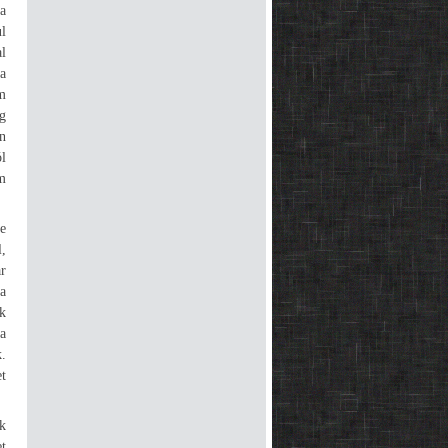
a
l
l
a
m
g
n
ól
em
e
l,
r
a
k
a
.
et
k
et