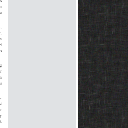
s
an
a
n,
,
n
d
os
g
r
an
s
,
i
ár
y
k