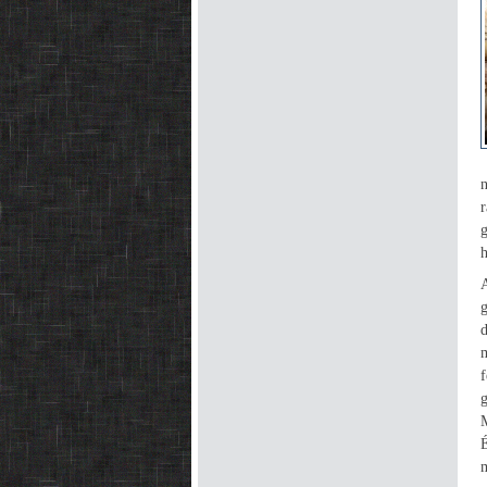
n
r
m