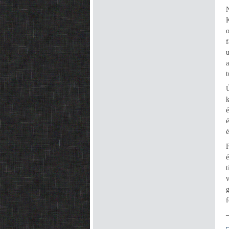
o
f
t
é
F
t
f
–