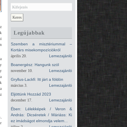
Kifejezés
Az
Legújabbak
ok
mi
Szemben a misztériummal –
en
Kortárs misekompozíciókról
április 20.
Lemezajánló
a
y
Boanergész: Hangunk szól
y
november 10.
Lemezajánló
 a
Gryllus-Lackfi: Itt járt a földön
k
március 3.
Lemezajánló
a
Eljöttünk Hozzád 2023
si
december 17.
Lemezajánló
Ében: Lélekképek / Veron &
András: Dicséretek / Máriáss: Ki
–,
ez imádságot elmondja velem...
ar
július 2.
Lemezajánló