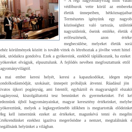
– A régi hagyományvilág mint valam
védőburok vette körül az embereke
életük ünnepeiben, hétköznapjaiban
Természetes igényünk egy nagyob
közösséghez való tartozás, szüleink
nagyszüleink, őseink emléke, életük é
erőfeszítéseik, azon értéke
megbecsülése, melyeket életük sorá
ehéz körülmények között is tovább vittek és létrehoztak a jövőbe vetett hittel
ánk, utódaikra gondolva. Ezek a gyökereink, ezekből táplálkozunk, ha ezeket
gyökereket elvágjuk, elpusztulunk. A fejlődés nevében megfosztattunk ettől 
hagyományvilágtól.
A mai ember keresi helyét, keresi a kapaszkodókat, idegen népe
gondolkodásmódját, szokásait, ünnepeit próbáljuk átvenni. Ráadásul jön 
divatos újkori pogányság, ami Istentől, egyháztól és magyarságtól elszakít
magányossá, kiszolgáltatottá tesz bennünket és gyermekeinket. Fel kel
fedeznünk újból hagyományainkat, magyar keresztény értékeinket, melybe
gyökereztünk, melyek a legkegyetlenebb időkben is megtartották elődeinket
Meg kell ismernünk ezeket az értékeket, magunkévá tenni és megélni
Értékrendünket ezekhez igazítva megerősödne a nemzet, megtalálnánk é
egállnánk helyünket a világban.