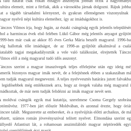
A falu határát csak ritkán elhagyó asszonyok jobban őrzik a hagyományo
ultúra elemeit, mint a férfiak, akik a városokba járnak dolgozni. Rájuk jobb
hat a tágabb társadalmi környezet, és gyakran ellenségesen viszonyulnak 
agyar nyelvű népi kultúra elemeihez, így az imádságokhoz is.
ánczos Vilmos írja, hogy Jugán, az északi csángóság egyik jelentős településé
ahol a harmincas évek első felében Lükő Gábor még jelentős anyagot gyűjtött
1999-ben már csak az akkor 85 éves Gerka Mária beszélt magyarul. 1996-ba
még hallottak tőle imádságot, de az 1998-as gyűjtőút alkalmával a csalá
iatalabb tagjai megakadályozták a vele való találkozást, elrejtették Táncz
ilmos elől a még magyarul tudó idős asszonyt.
Tánczos szerint a magyar imaszövegek teljes elfelejtése után egy ideig mé
ismerik bizonyos magyar imák nevét, de a felejtésnek ebben a szakaszában má
em tudják magyarul megnevezni. A teljes nyelvvesztés határára jutott falvakb
a legidősebbek még emlékeznek arra, hogy az öregek valaha még magyarul i
mádkoztak, de már nem tudják felidézni az imák magyar nevét sem.
A moldvai csángók egyik mai kutatója, szerelmese Csoma Gergely szobrász
fotóművész. 1977-ben járt először Moldvában, és azonnal érezte, hogy óriás
incsre talált. Megszerette az embereket, és a nyelvújítás előtti archaikus, de m
sebzett, számos román jövevényszóval telített nyelvet. Elmondása szerint eg
süllyedő Atlantiszt lát, a rohamosan asszimilálódó magyar néptöredék egyi
tolsó szemlélőjének érzi magát.