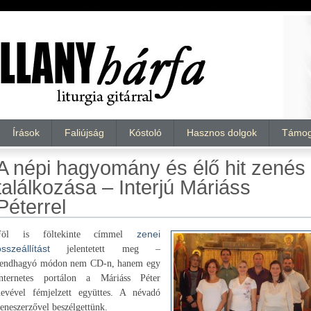
Írások
Faliújság
Kóstoló
Hasznos dolgok
Támog
A népi hagyomány és élő hit zenés
találkozása – Interjú Máriáss
Péterrel
Föl is föltekinte címmel
zenei
sszeállítást
jelentetett meg –
rendhagyó módon nem CD-n, hanem egy
internetes portálon a Máriáss Péter
nevével fémjelzett együttes. A névadó
eneszerzővel beszélgettünk.