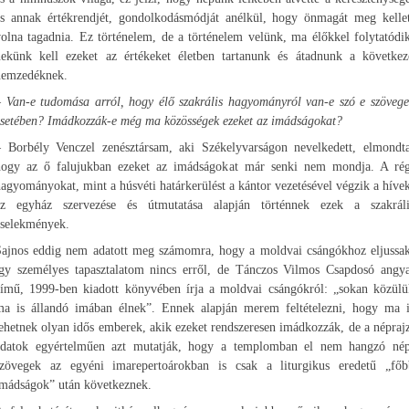
és annak értékrendjét, gondolkodásmódját anélkül, hogy önmagát meg kellet
olna tagadnia. Ez történelem, de a történelem velünk, ma élőkkel folytatódi
nekünk kell ezeket az értékeket életben tartanunk és átadnunk a következ
nemzedéknek.
– Van-e tudomása arról, hogy élő szakrális hagyományról van-e szó e szövege
esetében? Imádkozzák-e még ma közösségek ezeket az imádságokat?
– Borbély Venczel zenésztársam, aki Székelyvarságon nevelkedett, elmondta
hogy az ő falujukban ezeket az imádságokat már senki nem mondja. A rég
agyományokat, mint a húsvéti határkerülést a kántor vezetésével végzik a híve
az egyház szervezése és útmutatása alapján történnek ezek a szakráli
cselekmények.
Sajnos eddig nem adatott meg számomra, hogy a moldvai csángókhoz eljussak
így személyes tapasztalatom nincs erről, de Tánczos Vilmos Csapdosó angya
című, 1999-ben kiadott könyvében írja a moldvai csángókról: „sokan közülü
ma is állandó imában élnek”. Ennek alapján merem feltételezni, hogy ma i
ehetnek olyan idős emberek, akik ezeket rendszeresen imádkozzák, de a népraj
adatok egyértelműen azt mutatják, hogy a templomban el nem hangzó nép
szövegek az egyéni imarepertoárokban is csak a liturgikus eredetű „főb
imádságok” után következnek.