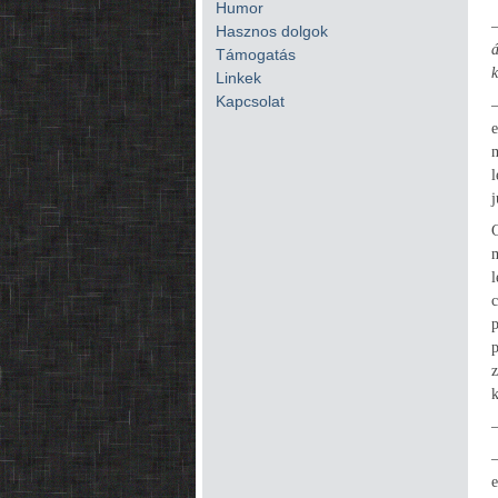
Humor
Hasznos dolgok
Támogatás
k
Linkek
Kapcsolat
–
e
m
l
j
c
z
k
–
–
e