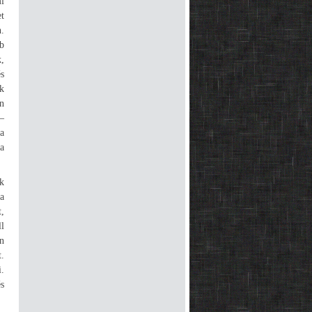
i
t
.
b
,
s
k
n
 –
 a
a
k
a
,
l
n
.
.
s