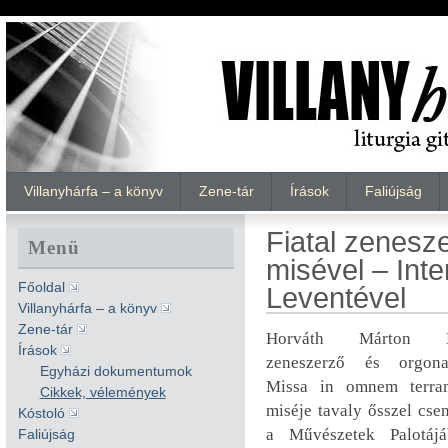
Villanyhárfa – a könyv
Zene-tár
Írások
Faliújság
Fiatal zenesz
Menü
misével – Int
Főoldal
Leventével
Villanyhárfa – a könyv
Zene-tár
Horváth Márton L
Írások
zeneszerző és orgon
Egyházi dokumentumok
Missa in omnem terr
Cikkek, vélemények
miséje tavaly ősszel csen
Kóstoló
a Művészetek Palotáj
Faliújság