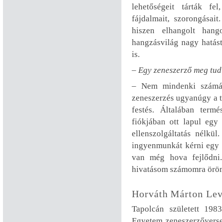
lehetőségeit tárták f
fájdalmait, szorongásait
hiszen elhangolt han
hangzásvilág nagy hatást
is.
– Egy zeneszerző meg tu
– Nem mindenki számár
zeneszerzés ugyanúgy a t
festés. Általában term
fiókjában ott lapul egy
ellenszolgáltatás nélk
ingyenmunkát kérni egy s
van még hova fejlődni
hivatásom számomra öröm
Horváth Márton Lev
Tapolcán született 198
Egyetem zeneszerzőverse