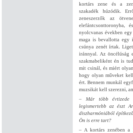
kortárs zene és a zen
szakadék húzódik. Er
zeneszerzők az ötven
elefántcsonttoronyba,
nyolcvanas években egy 
maga is bevallotta egy 
csúnya zenét írtak. Lige
iránnyal. Az öncélúság 
szakmabeliként én is t
mit csinál, és miért olya
hogy olyan műveket kell
ért. Bennem munkál egyfa
muzsikát kell szerezni, a
– Már több évtizede 
legismertebb az észt A
diszharmóniából építkező
Ön is erre tart?
– A kortárs zenében a 