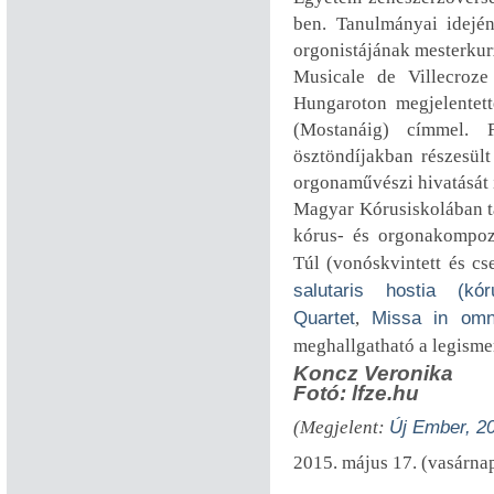
ben. Tanulmányai idején
orgonistájának mesterkur
Musicale de Villecroze
Hungaroton megjelentet
(Mostanáig) címmel. 
ösztöndíjakban részesül
orgonaművészi hivatását 
Magyar Kórusiskolában ta
kórus- és orgonakompozí
Túl (vonóskvintett és cs
salutaris hostia (kó
Quartet
,
Missa in omn
meghallgatható a legism
Koncz Veronika
Fotó: lfze.hu
(Megjelent:
Új Ember, 20
2015. május 17. (vasárna