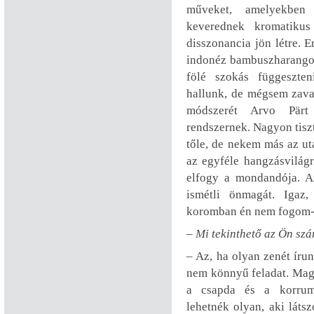
műveket, amelyekbe
keverednek kromatiku
disszonancia jön létre. E
indonéz bambuszharangoc
fölé szokás függeszten
hallunk, de mégsem zavar
módszerét Arvo Pärt 
rendszernek. Nagyon tisz
tőle, de nekem más az ut
az egyféle hangzásvilágr
elfogy a mondandója. A
ismétli önmagát. Igaz
koromban én nem fogom-e
– Mi tekinthető az Ön sz
– Az, ha olyan zenét íru
nem könnyű feladat. Mag
a csapda és a korrum
lehetnék olyan, aki láts