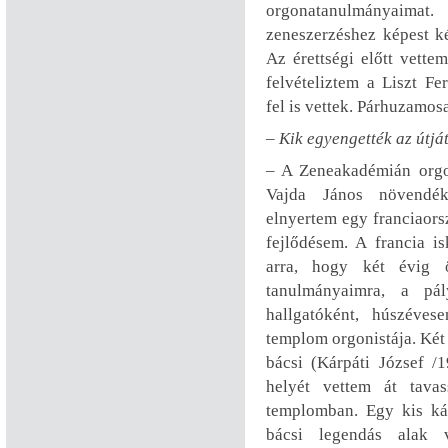
orgonatanulmányaim
zeneszerzéshez képest ké
Az érettségi előtt vette
felvételiztem a Liszt F
fel is vettek. Párhuzamos
– Kik egyengették az útjá
– A Zeneakadémián orgo
Vajda János növendék
elnyertem egy franciaors
fejlődésem. A francia i
arra, hogy két évig ö
tanulmányaimra, a pá
hallgatóként, húszéves
templom orgonistája. Két
bácsi (Kárpáti József 
helyét vettem át tava
templomban. Egy kis ká
bácsi legendás alak 