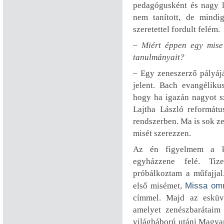
pedagógusként és nagy l
nem tanított, de mindi
szeretettel fordult felém.
– Miért éppen egy mise
tanulmányait?
– Egy zeneszerző pályájá
jelent. Bach evangéliku
hogy ha igazán nagyot sz
Lajtha László reformátu
rendszerben. Ma is sok z
misét szerezzen.
Az én figyelmem a ká
egyházzene felé. Tiz
próbálkoztam a műfajja
első misémet,
Missa omn
címmel. Majd az esküv
amelyet zenészbarátaim 
világháború utáni Magya