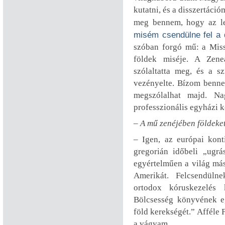
kutatni, és a disszertáci
meg bennem, hogy az le
misém csendülne fel a 
szóban forgó mű: a Mis
földek miséje. A Zen
szólaltatta meg, és a 
vezényelte. Bízom benne
megszólalhat majd. N
professzionális egyházi k
– A mű zenéjében földeket, 
– Igen, az európai konti
gregorián időbeli „ugr
egyértelműen a világ más 
Amerikát. Felcsendüln
ortodox kóruskezelés
Bölcsesség könyvének e
föld kerekségét.” Afféle 
a vágyam.