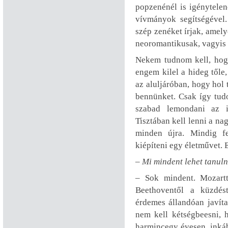
popzenénél is igénytelen
vívmányok segítségével
szép zenéket írjak, amel
neoromantikusak, vagyis
Nekem tudnom kell, hogy
engem kilel a hideg tőle
az aluljáróban, hogy hol
bennünket. Csak így tudo
szabad lemondani az ig
Tisztában kell lenni a nag
minden újra. Mindig fe
kiépíteni egy életművet. E
– Mi mindent lehet tanul
– Sok mindent. Mozartt
Beethoventől a küzdés
érdemes állandóan javít
nem kell kétségbeesni,
harmincegy évesen, inká