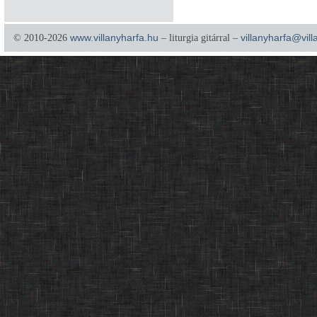
© 2010-2026
www.villanyharfa.hu
– liturgia gitárral –
villanyharfa@vil