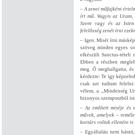
– A zenei műfajként értel
írt mű. Vagyis az Uram, 
Szent vagy és az Iste
felelősség zenét írni eze
– Igen. Misét írni máskép
szöveg minden egyes sor
elkészült Sanctus-tétel
Ebben a részben megleh
meg. Ő meghallgatta, és 
kérdezte: Te így képzeled
csak azt tudtam feleln
vélem, a „Mindenség Ura
bizonyos szempontból iste
– Az említett miséje és 
művek, amelyek – remélem
kortárs voltuk ellenére is
– Egyáltalán nem bántó,