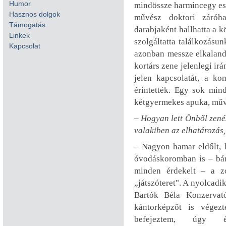
Humor
mindössze harmincegy es
Hasznos dolgok
művész doktori záróh
Támogatás
darabjaként hallhatta a 
Linkek
szolgáltatta találkozásu
Kapcsolat
azonban messze elkaland
kortárs zene jelenlegi irá
jelen kapcsolatát, a k
érintették. Egy sok min
kétgyermekes apuka, művé
– Hogyan lett Önből zené
valakiben az elhatározás,
– Nagyon hamar eldőlt, 
óvodáskoromban is – bár
minden érdekelt – a zo
„játszóteret". A nyolcadi
Bartók Béla Konzervat
kántorképzőt is végez
befejeztem, úgy é