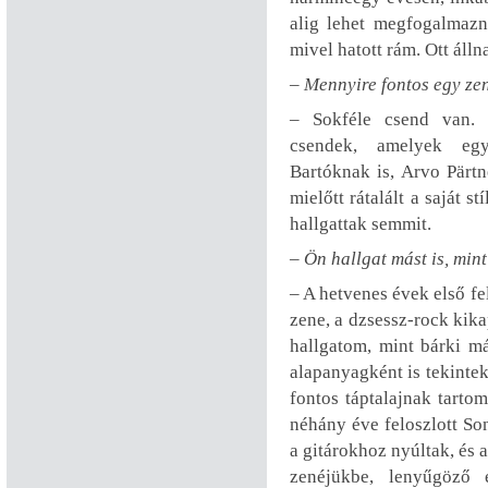
alig lehet megfogalmaz
mivel hatott rám. Ott áll
– Mennyire fontos egy ze
– Sokféle csend van.
csendek, amelyek egy
Bartóknak is, Arvo Pärt
mielőtt rátalált a saját s
hallgattak semmit.
– Ön hallgat mást is, mint
– A hetvenes évek első f
zene, a dzsessz-rock kika
hallgatom, mint bárki m
alapanyagként is tekintek
fontos táptalajnak tarto
néhány éve feloszlott So
a gitárokhoz nyúltak, és 
zenéjükbe, lenyűgöző 